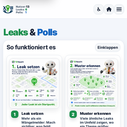
13
Nutzer:
♿
6
Leaks:
Barrierefrei
Startseite
Men
1
Polls:
Leaks
&
Polls
So funktioniert es
Einklappen
Leak setzen
Muster erkennen
1
2
Mehr als ein
Viele ähnliche Leaks
Mängelmelder: Mach
im Umfeld zeigen, wo
sichtbar, was fehlt,
ein Thema größer